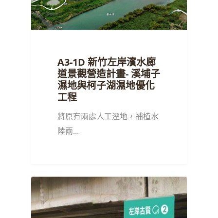
A3-1D 新竹左岸濱水廊
道景觀營造計畫- 溪埔子
濕地與柯子湖濕地優化
工程
將原有兩處人工溼地，補植水
陸兩...