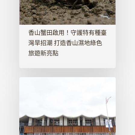
香山蟹田啟用！守護特有種臺
灣旱招潮 打造香山濕地綠色
旅遊新亮點