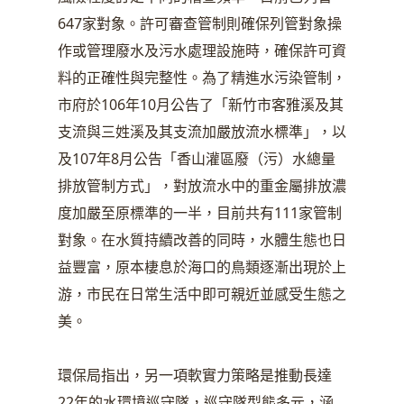
647家對象。許可審查管制則確保列管對象操
作或管理廢水及污水處理設施時，確保許可資
料的正確性與完整性。為了精進水污染管制，
市府於106年10月公告了「新竹市客雅溪及其
支流與三姓溪及其支流加嚴放流水標準」，以
及107年8月公告「香山灌區廢（污）水總量
排放管制方式」，對放流水中的重金屬排放濃
度加嚴至原標準的一半，目前共有111家管制
對象。在水質持續改善的同時，水體生態也日
益豐富，原本棲息於海口的鳥類逐漸出現於上
游，市民在日常生活中即可親近並感受生態之
美。
環保局指出，另一項軟實力策略是推動長達
22年的水環境巡守隊，巡守隊型態多元，涵