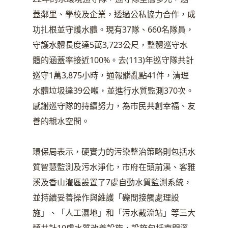
蓋鄰里、學校及企業，透過公私協力合作，成
功扎根並守護水體。現有37隊、660名隊員，
守護水體長度達5萬3,723公尺，整體巡守水
體的涵蓋率接近100%。去(113)年巡守隊共計
巡守1萬3,875小時，通報髒亂點41件，清理
水體垃圾達39公噸，並進行水質監測370次。
感謝巡守隊的持續努力，為市民共創幸福、友
善的親水空間。
環保局表示，硬實力的污染整治策略則包括水
質智慧監測及污水淨化，市府在頭前溪、客雅
溪及香山灌區設置了7處自動水質監測系統，
並持續妥善操作與維護「礫間接觸處理設
施」、「人工濕地」和「污水截流站」等三大