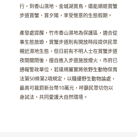
行，到香山濕地、金城湖賞鳥，還能順遊賞蟹
步道賞蟹、賞夕陽，享受愜意的生態假期。
產發處提醒，竹市香山濕地為保護區，適合從
事生態旅遊，賞蟹步道則有開放時段提供民眾
親近濕地生態，但日前有不明人士在賞蟹步道
夜間關閉後，擅自進入步道施放煙火，市府已
通報警政單位，若違規屬實將依野生動物保育
法第50條第2項規定，以騷擾野生動物論處，
最高可裁罰新台幣10萬元，呼籲民眾切勿以
身試法，共同愛護大自然環境。