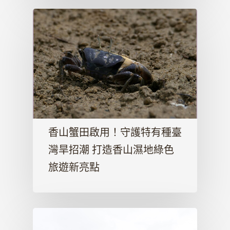
香山蟹田啟用！守護特有種臺
灣旱招潮 打造香山濕地綠色
旅遊新亮點