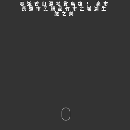
春遊香山濕地賞鳥趣！ 高市
長邀市民細品竹市金城湖生
態之美