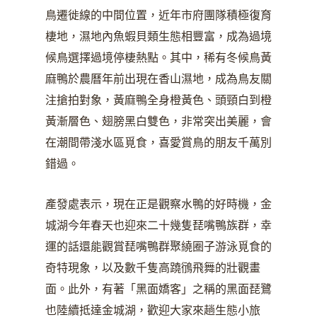
鳥遷徙線的中間位置，近年市府團隊積極復育
棲地，濕地內魚蝦貝類生態相豐富，成為過境
候鳥選擇過境停棲熱點。其中，稀有冬候鳥黃
麻鴨於農曆年前出現在香山濕地，成為鳥友關
注搶拍對象，黃麻鴨全身橙黃色、頭頸白到橙
黃漸層色、翅膀黑白雙色，非常突出美麗，會
在潮間帶淺水區覓食，喜愛賞鳥的朋友千萬別
錯過。
產發處表示，現在正是觀察水鴨的好時機，金
城湖今年春天也迎來二十幾隻琵嘴鴨族群，幸
運的話還能觀賞琵嘴鴨群聚繞圈子游泳覓食的
奇特現象，以及數千隻高蹺鴴飛舞的壯觀畫
面。此外，有著「黑面嬌客」之稱的黑面琵鷺
也陸續抵達金城湖，歡迎大家來趟生態小旅