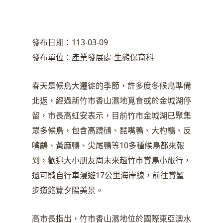
發布日期：113-03-09
發布單位：產業發展處-生態保育科
春天是候鳥大遷徙的季節，許多度冬候鳥準備
北返，經過新竹市香山濕地覓食或於金城湖停
留，市長高虹安表示，目前竹市金城湖已聚集
眾多候鳥，包含高蹺鴴、琵嘴鴨、大杓鷸、反
嘴鷸、黃麻鴨、尖尾鴨等10多種候鳥都來報
到，歡迎大小朋友周末來趟竹市賞鳥小旅行，
還可騎自行車漫遊17公里海岸線，前往賞蟹
步道飽覽夕陽美景。
高市長指出，竹市香山濕地位於國際東亞澳水