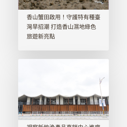
香山蟹田啟用！守護特有種臺
灣旱招潮 打造香山濕地綠色
旅遊新亮點