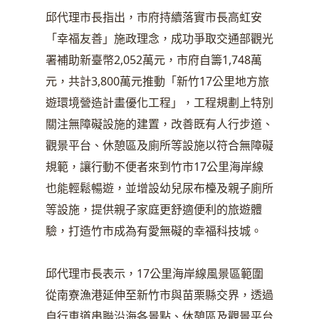
邱代理市長指出，市府持續落實市長高虹安
「幸福友善」施政理念，成功爭取交通部觀光
署補助新臺幣2,052萬元，市府自籌1,748萬
元，共計3,800萬元推動「新竹17公里地方旅
遊環境營造計畫優化工程」，工程規劃上特別
關注無障礙設施的建置，改善既有人行步道、
觀景平台、休憩區及廁所等設施以符合無障礙
規範，讓行動不便者來到竹市17公里海岸線
也能輕鬆暢遊，並增設幼兒尿布檯及親子廁所
等設施，提供親子家庭更舒適便利的旅遊體
驗，打造竹市成為有愛無礙的幸福科技城。
邱代理市長表示，17公里海岸線風景區範圍
從南寮漁港延伸至新竹市與苗栗縣交界，透過
自行車道串聯沿海各景點、休憩區及觀景平台