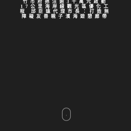
竹市府挹注逾3千萬元啟動
17公里海岸線觀光區優化工
程 邱臣遠代理市長：打造無
障礙友善親子濱海遊憩廊帶